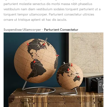
parturient molestie senectus dis morbi massa nibh phasellus
vestibulum nam diam vestibulum sodales torquent parturient ut a
torquent tempor ullamcorper. Parturient consectetur ultricies
ornare ut tristique aptent sit hac dis iaculis.
Suspendisse Ullamcorper -
Parturient Consectetur