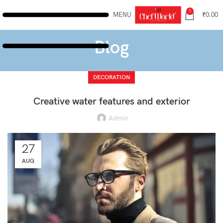
0
MENU
₹
0.00
Blog
DECORATION
Creative water features and exterior
Admin
27
AUG