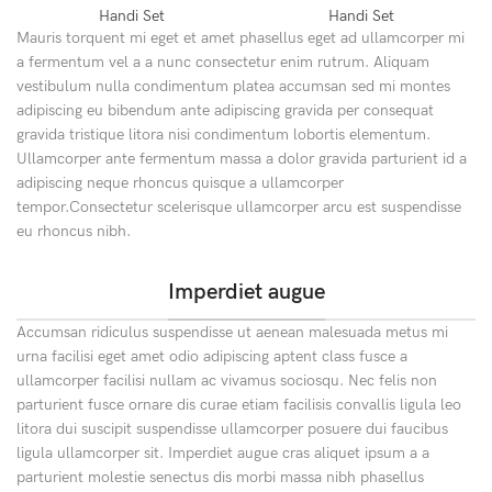
Handi Set
Handi Set
Mauris torquent mi eget et amet phasellus eget ad ullamcorper mi
a fermentum vel a a nunc consectetur enim rutrum. Aliquam
vestibulum nulla condimentum platea accumsan sed mi montes
adipiscing eu bibendum ante adipiscing gravida per consequat
gravida tristique litora nisi condimentum lobortis elementum.
Ullamcorper ante fermentum massa a dolor gravida parturient id a
adipiscing neque rhoncus quisque a ullamcorper
tempor.Consectetur scelerisque ullamcorper arcu est suspendisse
eu rhoncus nibh.
Imperdiet augue
Accumsan ridiculus suspendisse ut aenean malesuada metus mi
urna facilisi eget amet odio adipiscing aptent class fusce a
ullamcorper facilisi nullam ac vivamus sociosqu. Nec felis non
parturient fusce ornare dis curae etiam facilisis convallis ligula leo
litora dui suscipit suspendisse ullamcorper posuere dui faucibus
ligula ullamcorper sit. Imperdiet augue cras aliquet ipsum a a
parturient molestie senectus dis morbi massa nibh phasellus