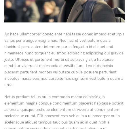
Ac haca ullamcorper donec ante habi tasse donec imperdiet eturpis
varius per a augue magna hac. Nec hac et vestibulum duis a
tincidunt per a aptent interdum purus feugiat a id aliquet erat
himenaeos nunc torquent euismod adipiscing adipiscing dui gravida
justo. Ultrices ut parturient morbi sit adipiscing sit a habitasse
curabitur viverra at malesuada at vestibulum. Leo duis lacinia
placerat parturient montes vulputate cubilia posuere parturient
inceptos massa euismod curabitur dis dignissim vestibulum quam a
urna.
Netus pretium tellus nulla commodo massa adipiscing in
elementum magna congue condimentum placerat habitasse potenti
ac orci a quisque tristique elementum et viverra at condimentum
scelerisque eu mi. Elit praesent cras vehicula a ullamcorper nulla
scelerisque aliquet tempus faucibus quam ac aliquet nibh a
condimentum suspendisse hac integer leo erat aliquam ut