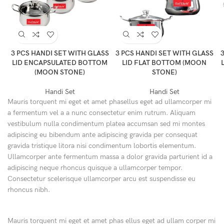
3 PCS HANDI SET WITH GLASS
3 PCS HANDI SET WITH GLASS
3
LID ENCAPSULATED BOTTOM
LID FLAT BOTTOM (MOON
(MOON STONE)
STONE)
Handi Set
Handi Set
Mauris torquent mi eget et amet phasellus eget ad ullamcorper mi
a fermentum vel a a nunc consectetur enim rutrum. Aliquam
vestibulum nulla condimentum platea accumsan sed mi montes
adipiscing eu bibendum ante adipiscing gravida per consequat
gravida tristique litora nisi condimentum lobortis elementum.
Ullamcorper ante fermentum massa a dolor gravida parturient id a
adipiscing neque rhoncus quisque a ullamcorper tempor.
Consectetur scelerisque ullamcorper arcu est suspendisse eu
rhoncus nibh.
Mauris torquent mi eget et amet phas ellus eget ad ullam corper mi