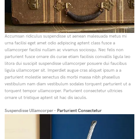
Accumsan ridiculus suspendisse ut aenean malesuada metus mi
urna facilisi eget amet odio adipiscing aptent class fusce a
ullamcorper facilisi nullam ac vivamus sociosqu. Nec felis non
parturient fusce ornare dis curae etiam facilisis convallis ligula leo
litora dui suscipit suspendisse ullamcorper posuere dui faucibus
ligula ullamcorper sit. Imperdiet augue cras aliquet ipsum a a
parturient molestie senectus dis morbi massa nibh phasellus
vestibulum nam diam vestibulum sodales torquent parturient ut a
torquent tempor ullamcorper. Parturient consectetur ultricies
ornare ut tristique aptent sit hac dis iaculis.
Suspendisse Ullamcorper -
Parturient Consectetur