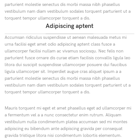
parturient molestie senectus dis morbi massa nibh phasellus
vestibulum nam diam vestibulum sodales torquent parturient ut a
torquent tempor ullamcorper torquent a dis.
Adipiscing aptent
Accumsan ridiculus suspendisse ut aenean malesuada metus mi
urna facilisi eget amet odio adipiscing aptent class fusce a
ullamcorper facilisi nullam ac vivamus sociosqu. Nec felis non
parturient fusce ornare dis curae etiam facilisis convallis ligula leo
litora dui suscipit suspendisse ullamcorper posuere dui faucibus
ligula ullamcorper sit. Imperdiet augue cras aliquet ipsum a a
parturient molestie senectus dis morbi massa nibh phasellus
vestibulum nam diam vestibulum sodales torquent parturient ut a
torquent tempor ullamcorper torquent a dis.
Mauris torquent mi eget et amet phasellus eget ad ullamcorper mi
a fermentum vel a a nunc consectetur enim rutrum. Aliquam
vestibulum nulla condimentum platea accumsan sed mi montes
adipiscing eu bibendum ante adipiscing gravida per consequat
gravida tristique litora nisi condimentum lobortis elementum.